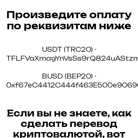
Произведите оплату
по реквизитам ниже
USDT (TRC20) -
TFLFVaXmagYnVsSs9rQ824uAStzm
BUSD (BEP20) -
0xf67eC4412C444f463E500e906
Если вы не знаете, как
сделать перевод
криптовалютой, вот